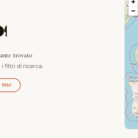
+
−
️
ante trovato
filtri di ricerca.
filtri