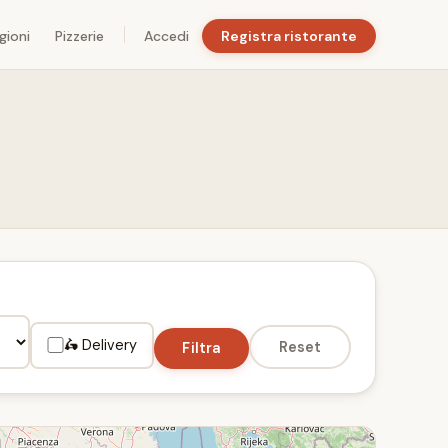
gioni
Pizzerie
Accedi
Registra ristorante
🛵 Delivery
Reset
Filtra