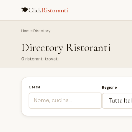
🍽️
Click
Ristoranti
Home
/
Directory
Directory Ristoranti
0
ristoranti trovati
Cerca
Regione