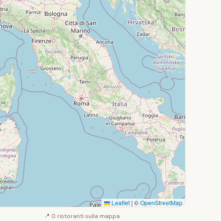
Leaflet
|
©
OpenStreetMap
📍 0 ristoranti sulla mappa